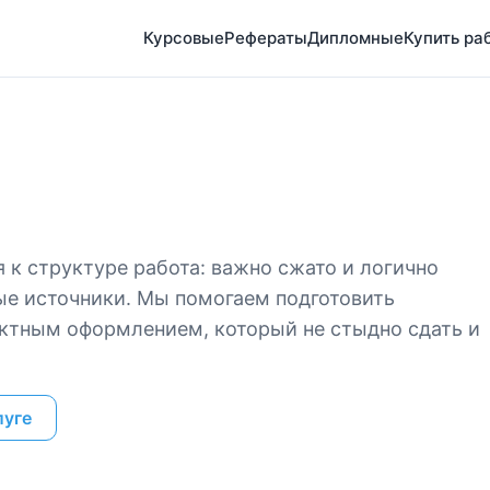
Курсовые
Рефераты
Дипломные
Купить ра
 к структуре работа: важно сжато и логично
ые источники. Мы помогаем подготовить
ектным оформлением, который не стыдно сдать и
луге