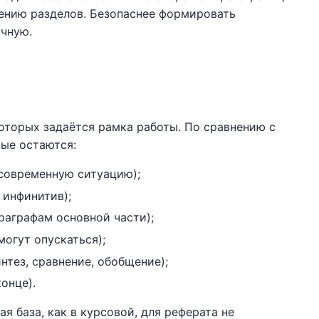
ению разделов. Безопаснее формировать
учную.
которых задаётся рамка работы. По сравнению с
вые остаются:
 современную ситуацию);
 инфинитив);
раграфам основной части);
могут опускаться);
нтез, сравнение, обобщение);
онце).
я база, как в курсовой, для реферата не