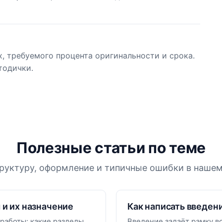
х, требуемого процента оригинальности и срока.
тодички.
Полезные статьи по теме
руктуру, оформление и типичные ошибки в нашем
 и их назначение
Как написать введени
работы: какие разделы
Введение задаёт рамку вс