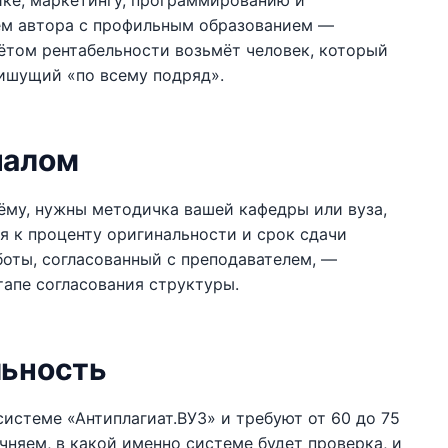
гике, маркетингу, программированию и
ем автора с профильным образованием —
ётом рентабельности возьмёт человек, который
пишущий «по всему подряд».
чалом
ёму, нужны методичка вашей кафедры или вуза,
я к проценту оригинальности и срок сдачи
боты, согласованный с преподавателем, —
тапе согласования структуры.
льность
истеме «Антиплагиат.ВУЗ» и требуют от 60 до 75
чняем, в какой именно системе будет проверка, и