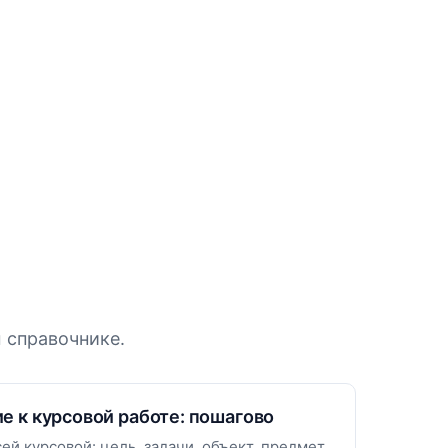
 справочнике.
е к курсовой работе: пошагово
ей курсовой: цель, задачи, объект, предмет,