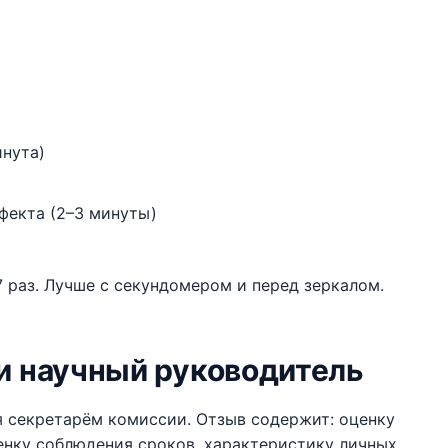
инута)
фекта (2–3 минуты)
 раз. Лучше с секундомером и перед зеркалом.
 и научный руководитель
я секретарём комиссии. Отзыв содержит: оценку
енку соблюдения сроков, характеристику личных